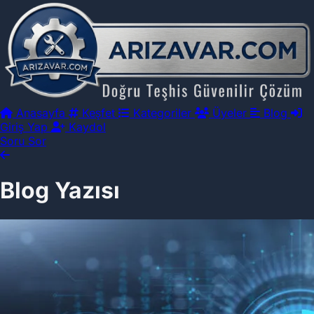
Anasayfa
Keşfet
Kategoriler
Üyeler
Blog
Giriş Yap
Kaydol
Soru Sor
Blog Yazısı