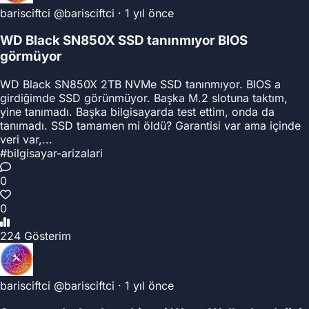
barisciftci
@barisciftci
·
1 yıl önce
WD Black SN850X SSD tanınmıyor BIOS
görmüyor
WD Black SN850X 2TB NVMe SSD tanınmıyor. BIOS a
girdiğimde SSD görünmüyor. Başka M.2 slotuna taktım,
yine tanımadı. Başka bilgisayarda test ettim, onda da
tanımadı. SSD tamamen mi öldü? Garantisi var ama içinde
veri var,...
#bilgisayar-arizalari
0
0
224 Gösterim
barisciftci
@barisciftci
·
1 yıl önce