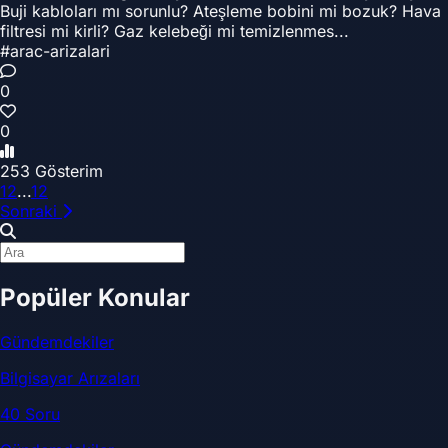
Buji kabloları mı sorunlu? Ateşleme bobini mi bozuk? Hava
filtresi mi kirli? Gaz kelebeği mi temizlenmes...
#arac-arizalari
0
0
253 Gösterim
1
2
...
12
Sonraki
Popüler Konular
Gündemdekiler
Bilgisayar Arızaları
40 Soru