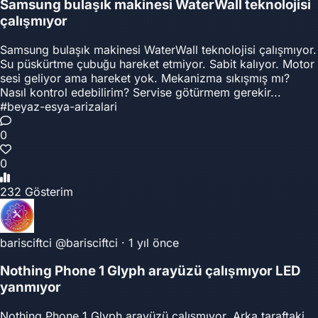
Samsung bulaşık makinesi WaterWall teknolojisi
çalışmıyor
Samsung bulaşık makinesi WaterWall teknolojisi çalışmıyor.
Su püskürtme çubuğu hareket etmiyor. Sabit kalıyor. Motor
sesi geliyor ama hareket yok. Mekanizma sıkışmış mı?
Nasıl kontrol edebilirim? Servise götürmem gerekir...
#beyaz-esya-arizalari
0
0
232 Gösterim
barisciftci
@barisciftci
·
1 yıl önce
Nothing Phone 1 Glyph arayüzü çalışmıyor LED
yanmıyor
Nothing Phone 1 Glyph arayüzü çalışmıyor. Arka taraftaki