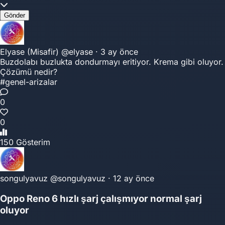
Gönder
Elyase (Misafir)
@elyase
·
3 ay önce
Buzdolabı buzlukta dondurmayı eritiyor. Krema gibi oluyor.
Çözümü nedir?
#genel-arizalar
0
0
150 Gösterim
songulyavuz
@songulyavuz
·
12 ay önce
Oppo Reno 6 hızlı şarj çalışmıyor normal şarj
oluyor