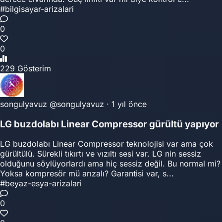
#bilgisayar-arizalari
0
0
229 Gösterim
songulyavuz
@songulyavuz
·
1 yıl önce
LG buzdolabı Linear Compressor gürültü yapıyor
LG buzdolabı Linear Compressor teknolojisi var ama çok
gürültülü. Sürekli tıkırtı ve vızıltı sesi var. LG nin sessiz
olduğunu söylüyorlardı ama hiç sessiz değil. Bu normal mi?
Yoksa kompresör mü arızalı? Garantisi var, s...
#beyaz-esya-arizalari
0