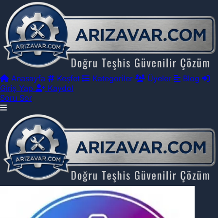
Anasayfa
Keşfet
Kategoriler
Üyeler
Blog
Giriş Yap
Kaydol
Soru Sor