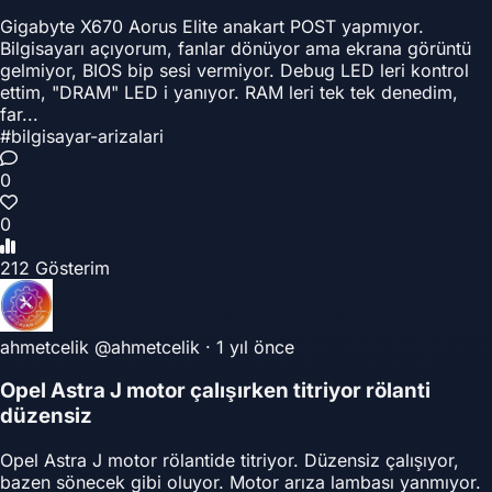
Gigabyte X670 Aorus Elite anakart POST yapmıyor.
Bilgisayarı açıyorum, fanlar dönüyor ama ekrana görüntü
gelmiyor, BIOS bip sesi vermiyor. Debug LED leri kontrol
ettim, "DRAM" LED i yanıyor. RAM leri tek tek denedim,
far...
#bilgisayar-arizalari
0
0
212 Gösterim
ahmetcelik
@ahmetcelik
·
1 yıl önce
Opel Astra J motor çalışırken titriyor rölanti
düzensiz
Opel Astra J motor rölantide titriyor. Düzensiz çalışıyor,
bazen sönecek gibi oluyor. Motor arıza lambası yanmıyor.