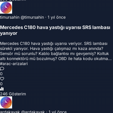
timursahin
@timursahin
·
1 yıl önce
Mercedes C180 hava yastığı uyarısı SRS lambası
yanıyor
Mercedes C180 hava yastığı uyarısı veriyor. SRS lambası
sürekli yanıyor. Hava yastığı çalışmaz mı kaza anında?
Sensör mü sorunlu? Kablo bağlantısı mı gevşemiş? Koltuk
altı konnektörü mü bozulmuş? OBD ile hata kodu okutma...
#arac-arizalari
0
0
246 Gösterim
ardakavak
@ardakavak
·
1 yıl önce