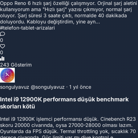
Oppo Reno 6 hızlı şarj özelliği çalışmıyor. Orjinal şarj aletini
kullanıyorum ama "Hızlı şarj" yazısı çıkmıyor, normal şarj
oluyor. Şarj süresi 3 saate çıktı, normalde 40 dakikada
doluyordu. Kabloyu değiştirdim, yine ayn...
#telefon-tablet-arizalari
0
0
243 Gösterim
songulyavuz
@songulyavuz
·
1 yıl önce
Intel i9 12900K performans düşük benchmark
skorları kötü
Intel i9 12900K işlemci performansı düşük. Cinebench R23
skoru 20000 civarında, oysa 27000-28000 olması lazım.
Oyunlarda da FPS düşük. Termal throttling yok, sıcaklık 70
derece civarında. Güç limiti var mı diye kontrol e...