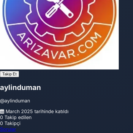
Takip Et
aylinduman
@aylinduman
March 2025 tarihinde katıldı
0
Takip edilen
0
Takipçi
Sorular