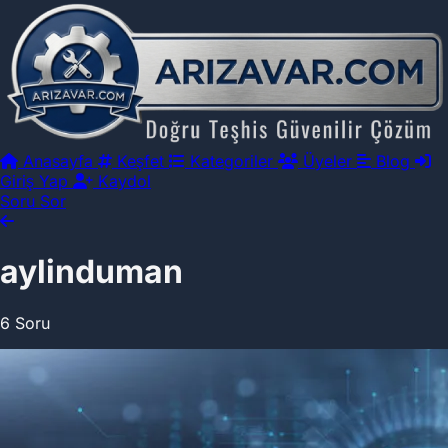
Anasayfa
Keşfet
Kategoriler
Üyeler
Blog
Giriş Yap
Kaydol
Soru Sor
aylinduman
6 Soru