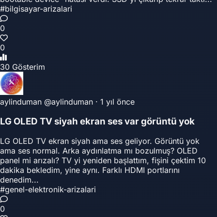
#bilgisayar-arizalari
0
0
30 Gösterim
aylinduman
@aylinduman
·
1 yıl önce
LG OLED TV siyah ekran ses var görüntü yok
LG OLED TV ekran siyah ama ses geliyor. Görüntü yok
ama ses normal. Arka aydınlatma mı bozulmuş? OLED
panel mi arızalı? TV yi yeniden başlattım, fişini çektim 10
dakika bekledim, yine aynı. Farklı HDMI portlarını
denedim...
#genel-elektronik-arizalari
0