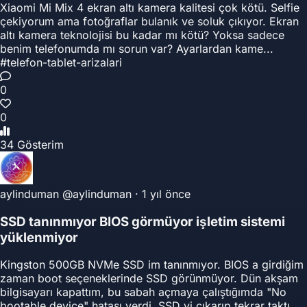
Xiaomi Mi Mix 4 ekran altı kamera kalitesi çok kötü. Selfie
çekiyorum ama fotoğraflar bulanık ve soluk çıkıyor. Ekran
altı kamera teknolojisi bu kadar mı kötü? Yoksa sadece
benim telefonumda mı sorun var? Ayarlardan kame...
#telefon-tablet-arizalari
0
0
34 Gösterim
aylinduman
@aylinduman
·
1 yıl önce
SSD tanınmıyor BIOS görmüyor işletim sistemi
yüklenmiyor
Kingston 500GB NVMe SSD im tanınmıyor. BIOS a girdiğim
zaman boot seçeneklerinde SSD görünmüyor. Dün akşam
bilgisayarı kapattım, bu sabah açmaya çalıştığımda "No
bootable device" hatası verdi. SSD yi çıkarıp tekrar taktı...