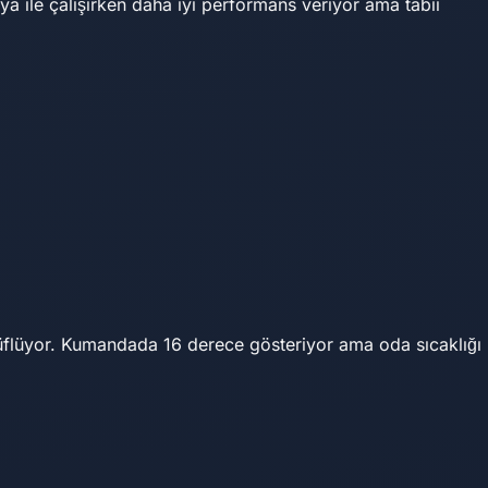
 ile çalışırken daha iyi performans veriyor ama tabii
üflüyor. Kumandada 16 derece gösteriyor ama oda sıcaklığı