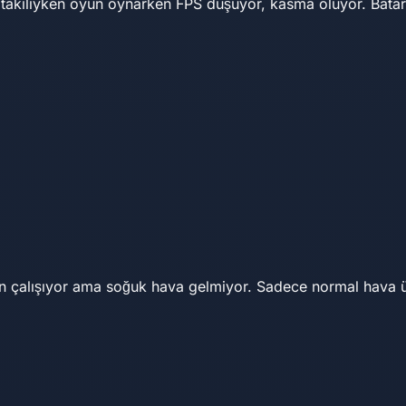
akılıyken oyun oynarken FPS düşüyor, kasma oluyor. Batarya
an çalışıyor ama soğuk hava gelmiyor. Sadece normal hava 