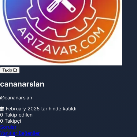
Takip Et
cananarslan
@cananarslan
February 2025 tarihinde katıldı
0
Takip edilen
0
Takipçi
Sorular
Yanıtlar
Beğeniler