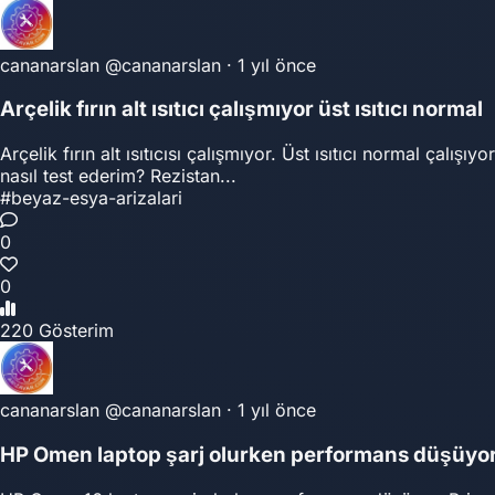
cananarslan
@cananarslan
·
1 yıl önce
Arçelik fırın alt ısıtıcı çalışmıyor üst ısıtıcı normal
Arçelik fırın alt ısıtıcısı çalışmıyor. Üst ısıtıcı normal çalış
nasıl test ederim? Rezistan...
#beyaz-esya-arizalari
0
0
220 Gösterim
cananarslan
@cananarslan
·
1 yıl önce
HP Omen laptop şarj olurken performans düşüyo