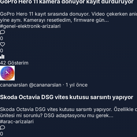
GoPro Hero 11 kamera donuyor kayıt durduruyor
GoPro Hero 11 kayıt sırasında donuyor. Video çekerken anid
yine aynı. Kamerayı resetledim, firmware gün...
#genel-elektronik-arizalari
0
0
42 Gösterim
cananarslan
@cananarslan
·
1 yıl önce
Skoda Octavia DSG vites kutusu sarsıntı yapıyor
Skoda Octavia DSG vites kutusu sarsıntı yapıyor. Özellikle 
ünitesi mi sorunlu? DSG adaptasyonu mu gerek...
#arac-arizalari
0