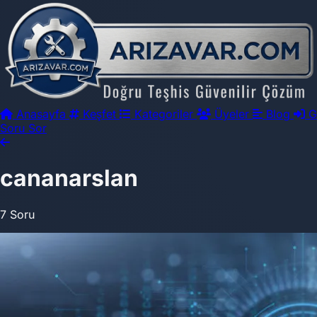
Anasayfa
Keşfet
Kategoriler
Üyeler
Blog
G
Soru Sor
cananarslan
7 Soru