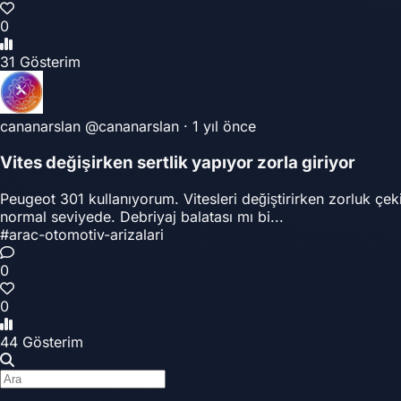
0
31 Gösterim
cananarslan
@cananarslan
·
1 yıl önce
Vites değişirken sertlik yapıyor zorla giriyor
Peugeot 301 kullanıyorum. Vitesleri değiştirirken zorluk çekiy
normal seviyede. Debriyaj balatası mı bi...
#arac-otomotiv-arizalari
0
0
44 Gösterim