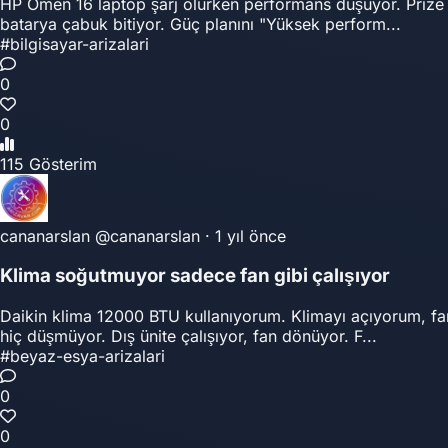
HP Omen 16 laptop şarj olurken performans düşüyor. Prize t
batarya çabuk bitiyor. Güç planını "Yüksek perform...
#bilgisayar-arizalari
0
0
115 Gösterim
cananarslan
@cananarslan
·
1 yıl önce
Klima soğutmuyor sadece fan gibi çalışıyor
Daikin klima 12000 BTU kullanıyorum. Klimayı açıyorum, f
hiç düşmüyor. Dış ünite çalışıyor, fan dönüyor. F...
#beyaz-esya-arizalari
0
0