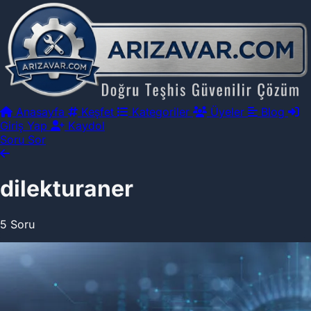
Anasayfa
Keşfet
Kategoriler
Üyeler
Blog
Giriş Yap
Kaydol
Soru Sor
dilekturaner
5 Soru