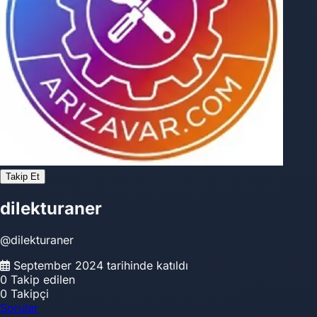
Takip Et
dilekturaner
@dilekturaner
September 2024 tarihinde katıldı
0
Takip edilen
0
Takipçi
Sorular