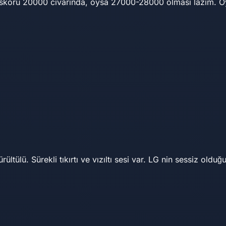
skoru 20000 civarında, oysa 27000-28000 olması lazım. Oyu
tülü. Sürekli tıkırtı ve vızıltı sesi var. LG nin sessiz old