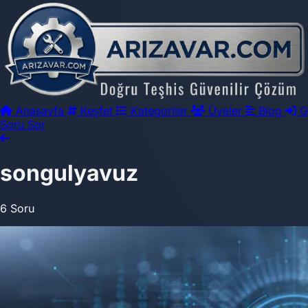
Anasayfa
Keşfet
Kategoriler
Üyeler
Blog
G
Soru Sor
songulyavuz
6 Soru