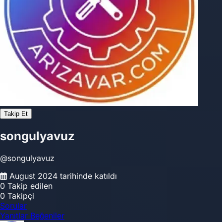
Takip Et
songulyavuz
@songulyavuz
August 2024 tarihinde katıldı
0
Takip edilen
0
Takipçi
Sorular
Yanıtlar
Beğeniler