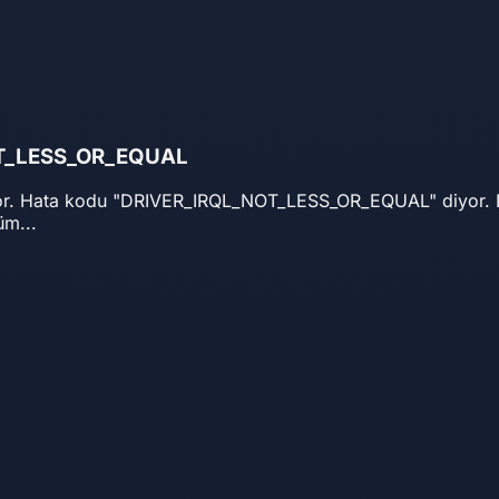
NOT_LESS_OR_EQUAL
atıyor. Hata kodu "DRIVER_IRQL_NOT_LESS_OR_EQUAL" diyor
üm...