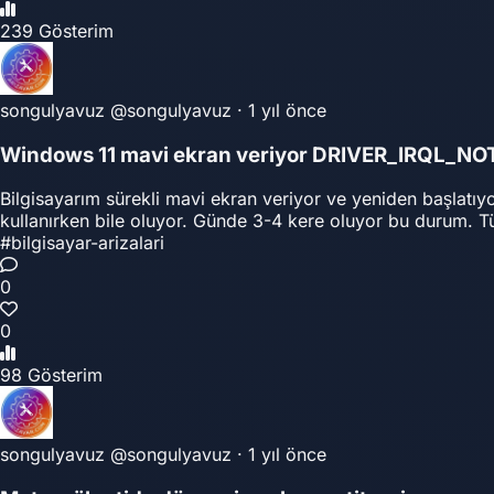
239 Gösterim
songulyavuz
@songulyavuz
·
1 yıl önce
Windows 11 mavi ekran veriyor DRIVER_IRQL_
Bilgisayarım sürekli mavi ekran veriyor ve yeniden başl
kullanırken bile oluyor. Günde 3-4 kere oluyor bu durum. T
#bilgisayar-arizalari
0
0
98 Gösterim
songulyavuz
@songulyavuz
·
1 yıl önce