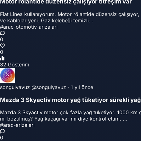
Motor rölantide düzensiz çalışıyor titreşim var
Fiat Linea kullanıyorum. Motor rölantide düzensiz çalışıyor, 
ve kablolar yeni. Gaz kelebeği temizli...
#arac-otomotiv-arizalari
0
0
32 Gösterim
songulyavuz
@songulyavuz
·
1 yıl önce
Mazda 3 Skyactiv motor yağ tüketiyor sürekli ya
Mazda 3 Skyactiv motor çok fazla yağ tüketiyor. 1000 km 
mi bozulmuş? Yağ kaçağı var mı diye kontrol ettim, ...
#arac-arizalari
0