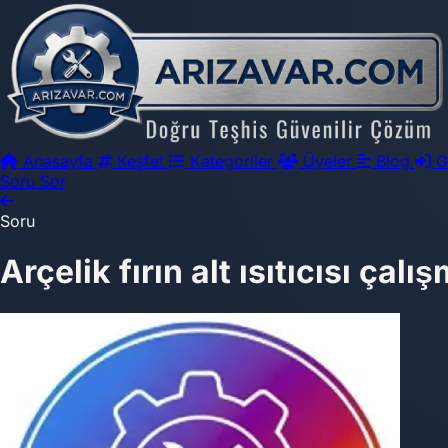
Anasayfa
Keşfet
Kategoriler
Üyeler
Blog
G
Soru Sor
Soru
Arçelik fırın alt ısıtıcısı çalış