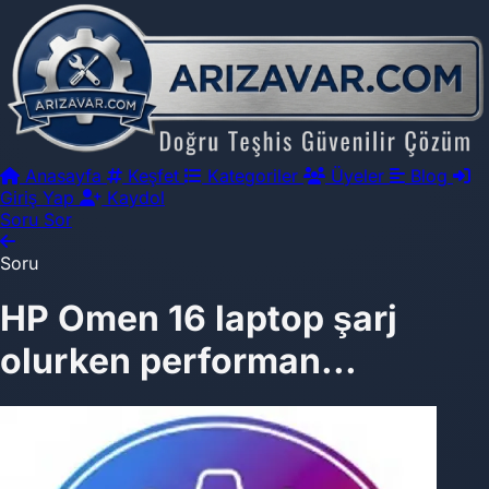
Anasayfa
Keşfet
Kategoriler
Üyeler
Blog
Giriş Yap
Kaydol
Soru Sor
Soru
HP Omen 16 laptop şarj
olurken performan...