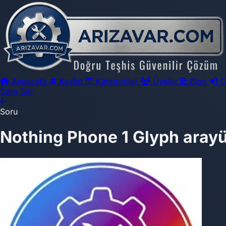
Anasayfa
Keşfet
Kategoriler
Üyeler
Blog
G
Soru Sor
Soru
Nothing Phone 1 Glyph arayü