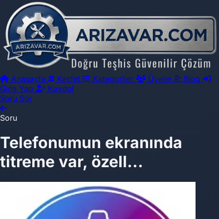
Anasayfa
Keşfet
Kategoriler
Üyeler
Blog
Giriş Yap
Kaydol
Soru Sor
Soru
Telefonumun ekranında
titreme var, özell...