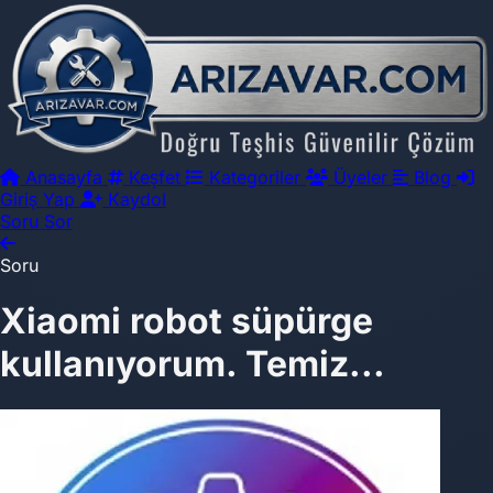
Anasayfa
Keşfet
Kategoriler
Üyeler
Blog
Giriş Yap
Kaydol
Soru Sor
Soru
Xiaomi robot süpürge
kullanıyorum. Temiz...