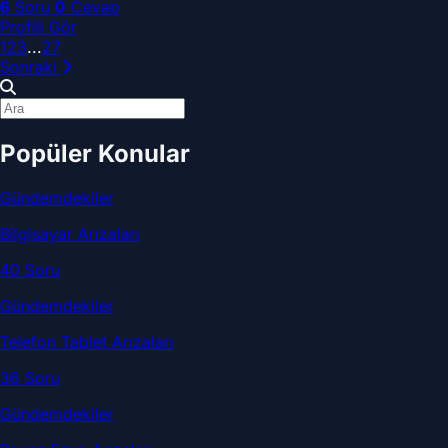
6
Soru
0
Cevap
Profili Gör
1
2
3
...
27
Sonraki
Popüler Konular
Gündemdekiler
Bilgisayar Arızaları
40 Soru
Gündemdekiler
Telefon Tablet Arızaları
36 Soru
Gündemdekiler