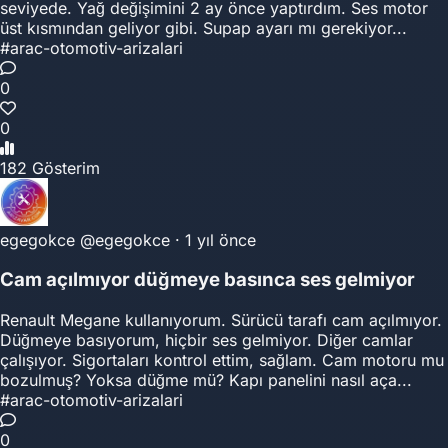
seviyede. Yağ değişimini 2 ay önce yaptırdım. Ses motor
üst kısmından geliyor gibi. Supap ayarı mı gerekiyor...
#arac-otomotiv-arizalari
0
0
182 Gösterim
egegokce
@egegokce
·
1 yıl önce
Cam açılmıyor düğmeye basınca ses gelmiyor
Renault Megane kullanıyorum. Sürücü tarafı cam açılmıyor.
Düğmeye basıyorum, hiçbir ses gelmiyor. Diğer camlar
çalışıyor. Sigortaları kontrol ettim, sağlam. Cam motoru mu
bozulmuş? Yoksa düğme mü? Kapı panelini nasıl aça...
#arac-otomotiv-arizalari
0