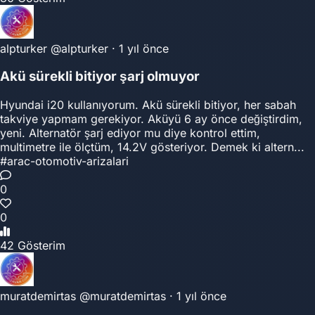
alpturker
@alpturker
·
1 yıl önce
Akü sürekli bitiyor şarj olmuyor
Hyundai i20 kullanıyorum. Akü sürekli bitiyor, her sabah
takviye yapmam gerekiyor. Aküyü 6 ay önce değiştirdim,
yeni. Alternatör şarj ediyor mu diye kontrol ettim,
multimetre ile ölçtüm, 14.2V gösteriyor. Demek ki altern...
#arac-otomotiv-arizalari
0
0
42 Gösterim
muratdemirtas
@muratdemirtas
·
1 yıl önce