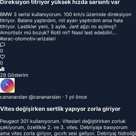
Direksiyon titriyor yüksek hızda sarsıntı var
BMW 3 serisi kullanıyorum. 100 km/s üzerinde direksiyon
titriyor. Balans yaptırdım, rot ayarı yaptırdım ama hala
titriyor. Lastikler yeni, 3 aylık. Jant ağzı mı açılmış?
Amortisör mü bozuk? Rotil mi? Nasıl test edebiliri...
#arac-otomotiv-arizalari
0
0
29 Gösterim
cananarslan
@cananarslan
·
1 yıl önce
Vites değişirken sertlik yapıyor zorla giriyor
Peugeot 301 kullanıyorum. Vitesleri değiştirirken zorluk
çekiyorum, özellikle 2. ve 3. vites. Debriyaja basıyorum
ama vites zorla giriyor, gıcırtı sesi geliyor. Debriyaj hidroliği