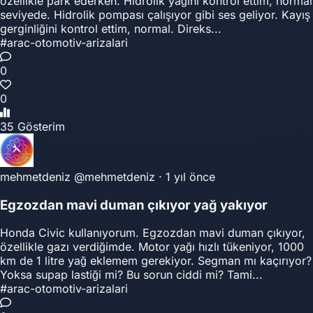
özellikle park ederken. Hidrolik yağını kontrol ettim, normal
seviyede. Hidrolik pompası çalışıyor gibi ses geliyor. Kayış
gerginliğini kontrol ettim, normal. Direks...
#arac-otomotiv-arizalari
0
0
35 Gösterim
mehmetdeniz
@mehmetdeniz
·
1 yıl önce
Egzozdan mavi duman çıkıyor yağ yakıyor
Honda Civic kullanıyorum. Egzozdan mavi duman çıkıyor,
özellikle gazı verdiğimde. Motor yağı hızlı tükeniyor, 1000
km de 1 litre yağ eklemem gerekiyor. Segman mı kaçırıyor?
Yoksa supap lastiği mi? Bu sorun ciddi mi? Tami...
#arac-otomotiv-arizalari