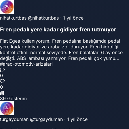
nihatkurtbas
@nihatkurtbas
·
1 yıl önce
Fren pedalı yere kadar gidiyor fren tutmuyor
Fiat Egea kullanıyorum. Fren pedalına bastığımda pedal
yere kadar gidiyor ve araba zor duruyor. Fren hidroliği
kontrol ettim, normal seviyede. Fren balataları 6 ay önce
değişti. ABS lambası yanmıyor. Fren pedalı çok yumu...
#arac-otomotiv-arizalari
0
0
39 Gösterim
turgayduman
@turgayduman
·
1 yıl önce