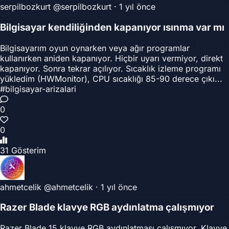
serpilbozkurt
@serpilbozkurt
·
1 yıl önce
Bilgisayar kendiliğinden kapanıyor ısınma var mı
Bilgisayarım oyun oynarken veya ağır programlar
kullanırken aniden kapanıyor. Hiçbir uyarı vermiyor, direkt
kapanıyor. Sonra tekrar açılıyor. Sıcaklık izleme programı
yükledim (HWMonitor), CPU sıcaklığı 85-90 derece çıkı...
#bilgisayar-arizalari
0
0
31 Gösterim
ahmetcelik
@ahmetcelik
·
1 yıl önce
Razer Blade klavye RGB aydınlatma çalışmıyor
Razer Blade 15 klavye RGB aydınlatması çalışmıyor. Klavye