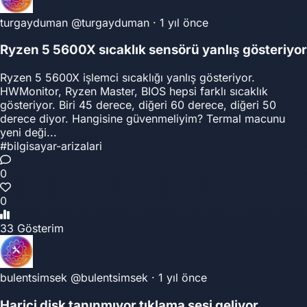
turgayduman
@turgayduman
·
1 yıl önce
Ryzen 5 5600X sıcaklık sensörü yanlış gösteriyor
Ryzen 5 5600X işlemci sıcaklığı yanlış gösteriyor.
HWMonitor, Ryzen Master, BIOS hepsi farklı sıcaklık
gösteriyor. Biri 45 derece, diğeri 60 derece, diğeri 50
derece diyor. Hangisine güvenmeliyim? Termal macunu
yeni deği...
#bilgisayar-arizalari
0
0
33 Gösterim
bulentsimsek
@bulentsimsek
·
1 yıl önce
Harici disk tanınmıyor tıklama sesi geliyor