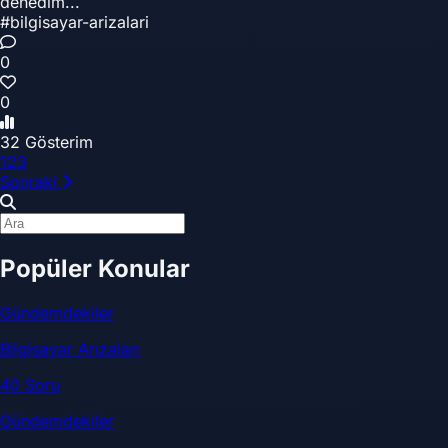
denedim...
#bilgisayar-arizalari
0
0
32 Gösterim
1
2
3
Sonraki
Popüler Konular
Gündemdekiler
Bilgisayar Arızaları
40 Soru
Gündemdekiler