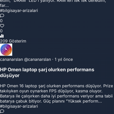
ettim, "DRAM" LED i yanıyor. RAM leri tek tek denedim,
far...
#bilgisayar-arizalari
0
0
209 Gösterim
cananarslan
@cananarslan
·
1 yıl önce
HP Omen laptop şarj olurken performans
düşüyor
HP Omen 16 laptop şarj olurken performans düşüyor. Prize
takılıyken oyun oynarken FPS düşüyor, kasma oluyor.
Batarya ile çalışırken daha iyi performans veriyor ama tabii
batarya çabuk bitiyor. Güç planını "Yüksek perform...
#bilgisayar-arizalari