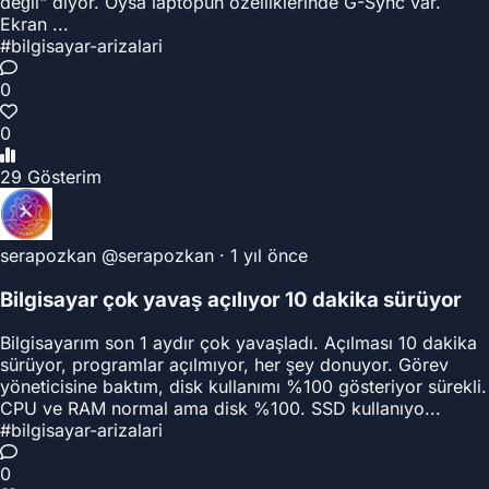
değil" diyor. Oysa laptopun özelliklerinde G-Sync var.
Ekran ...
#bilgisayar-arizalari
0
0
29 Gösterim
serapozkan
@serapozkan
·
1 yıl önce
Bilgisayar çok yavaş açılıyor 10 dakika sürüyor
Bilgisayarım son 1 aydır çok yavaşladı. Açılması 10 dakika
sürüyor, programlar açılmıyor, her şey donuyor. Görev
yöneticisine baktım, disk kullanımı %100 gösteriyor sürekli.
CPU ve RAM normal ama disk %100. SSD kullanıyo...
#bilgisayar-arizalari
0