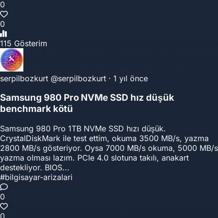
0
0
115 Gösterim
serpilbozkurt
@serpilbozkurt
·
1 yıl önce
Samsung 980 Pro NVMe SSD hız düşük
benchmark kötü
Samsung 980 Pro 1TB NVMe SSD hızı düşük.
CrystalDiskMark ile test ettim, okuma 3500 MB/s, yazma
2800 MB/s gösteriyor. Oysa 7000 MB/s okuma, 5000 MB/s
yazma olması lazım. PCIe 4.0 slotuna takılı, anakart
destekliyor. BIOS...
#bilgisayar-arizalari
0
0