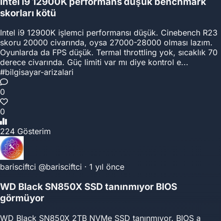
Intel i9 12900K performans düşük benchmark
skorları kötü
Intel i9 12900K işlemci performansı düşük. Cinebench R23
skoru 20000 civarında, oysa 27000-28000 olması lazım.
Oyunlarda da FPS düşük. Termal throttling yok, sıcaklık 70
derece civarında. Güç limiti var mı diye kontrol e...
#bilgisayar-arizalari
0
0
224 Gösterim
barisciftci
@barisciftci
·
1 yıl önce
WD Black SN850X SSD tanınmıyor BIOS
görmüyor
WD Black SN850X 2TB NVMe SSD tanınmıyor. BIOS a