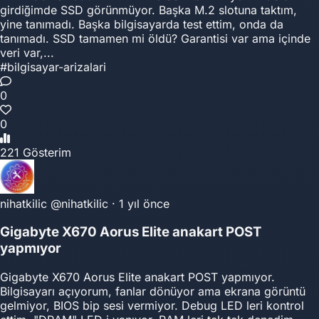
girdiğimde SSD görünmüyor. Başka M.2 slotuna taktım,
yine tanımadı. Başka bilgisayarda test ettim, onda da
tanımadı. SSD tamamen mi öldü? Garantisi var ama içinde
veri var,...
#bilgisayar-arizalari
0
0
221 Gösterim
nihatkilic
@nihatkilic
·
1 yıl önce
Gigabyte X670 Aorus Elite anakart POST
yapmıyor
Gigabyte X670 Aorus Elite anakart POST yapmıyor.
Bilgisayarı açıyorum, fanlar dönüyor ama ekrana görüntü
gelmiyor, BIOS bip sesi vermiyor. Debug LED leri kontrol