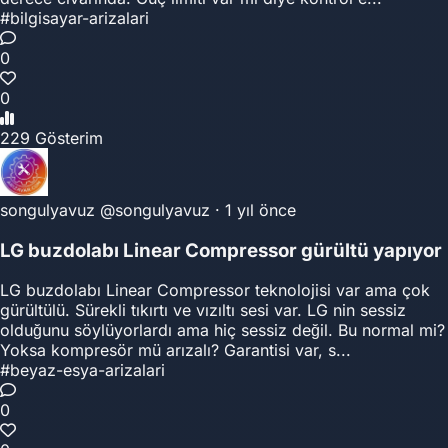
#bilgisayar-arizalari
0
0
229 Gösterim
songulyavuz
@songulyavuz
·
1 yıl önce
LG buzdolabı Linear Compressor gürültü yapıyor
LG buzdolabı Linear Compressor teknolojisi var ama çok
gürültülü. Sürekli tıkırtı ve vızıltı sesi var. LG nin sessiz
olduğunu söylüyorlardı ama hiç sessiz değil. Bu normal mi?
Yoksa kompresör mü arızalı? Garantisi var, s...
#beyaz-esya-arizalari
0