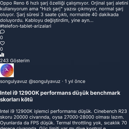
Oppo Reno 6 hızlı şarj özelliği çalışmıyor. Orjinal şarj aletini
kullanıyorum ama "Hızlı şarj" yazısı çıkmıyor, normal şarj
oluyor. Şarj süresi 3 saate çıktı, normalde 40 dakikada
doluyordu. Kabloyu değiştirdim, yine ayn...
#telefon-tablet-arizalari
0
0
243 Gösterim
songulyavuz
@songulyavuz
·
1 yıl önce
Intel i9 12900K performans düşük benchmark
skorları kötü
Intel i9 12900K işlemci performansı düşük. Cinebench R23
skoru 20000 civarında, oysa 27000-28000 olması lazım.
Oyunlarda da FPS düşük. Termal throttling yok, sıcaklık 70
derece civarında. Güç limiti var mı diye kontrol e...