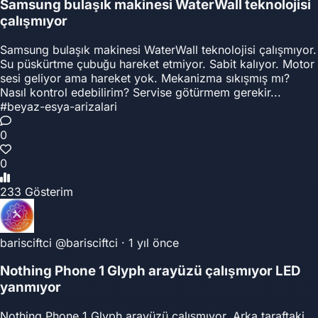
Samsung bulaşık makinesi WaterWall teknolojisi
çalışmıyor
Samsung bulaşık makinesi WaterWall teknolojisi çalışmıyor.
Su püskürtme çubuğu hareket etmiyor. Sabit kalıyor. Motor
sesi geliyor ama hareket yok. Mekanizma sıkışmış mı?
Nasıl kontrol edebilirim? Servise götürmem gerekir...
#beyaz-esya-arizalari
0
0
233 Gösterim
barisciftci
@barisciftci
·
1 yıl önce
Nothing Phone 1 Glyph arayüzü çalışmıyor LED
yanmıyor
Nothing Phone 1 Glyph arayüzü çalışmıyor. Arka taraftaki