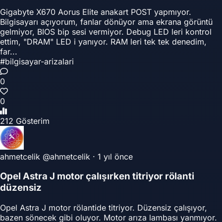
Gigabyte X670 Aorus Elite anakart POST yapmıyor.
Bilgisayarı açıyorum, fanlar dönüyor ama ekrana görüntü
gelmiyor, BIOS bip sesi vermiyor. Debug LED leri kontrol
ettim, "DRAM" LED i yanıyor. RAM leri tek tek denedim,
far...
#bilgisayar-arizalari
0
0
212 Gösterim
ahmetcelik
@ahmetcelik
·
1 yıl önce
Opel Astra J motor çalışırken titriyor rölanti
düzensiz
Opel Astra J motor rölantide titriyor. Düzensiz çalışıyor,
bazen sönecek gibi oluyor. Motor arıza lambası yanmıyor.