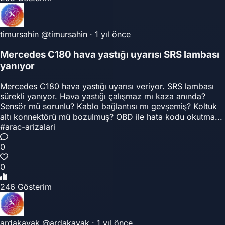
timursahin
@timursahin
·
1 yıl önce
Mercedes C180 hava yastığı uyarısı SRS lambası
yanıyor
Mercedes C180 hava yastığı uyarısı veriyor. SRS lambası
sürekli yanıyor. Hava yastığı çalışmaz mı kaza anında?
Sensör mü sorunlu? Kablo bağlantısı mı gevşemiş? Koltuk
altı konnektörü mü bozulmuş? OBD ile hata kodu okutma...
#arac-arizalari
0
0
246 Gösterim
ardakavak
@ardakavak
·
1 yıl önce