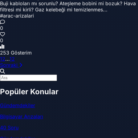
Buji kabloları mı sorunlu? Ateşleme bobini mi bozuk? Hava
filtresi mi kirli? Gaz kelebeği mi temizlenmes...
#arac-arizalari
0
0
253 Gösterim
1
2
...
12
Sonraki
Popüler Konular
Gündemdekiler
Bilgisayar Arızaları
40 Soru