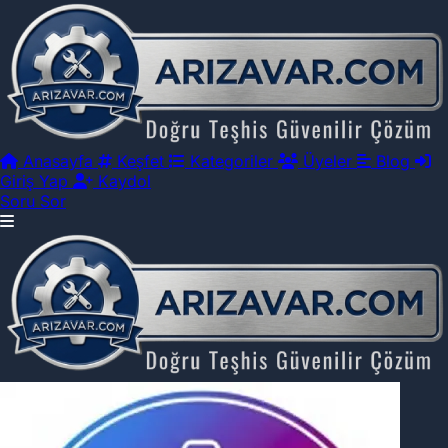
Anasayfa
Keşfet
Kategoriler
Üyeler
Blog
Giriş Yap
Kaydol
Soru Sor