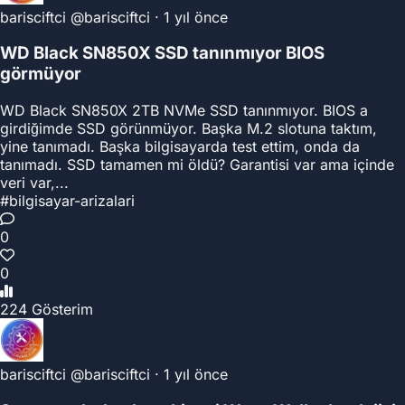
barisciftci
@barisciftci
·
1 yıl önce
WD Black SN850X SSD tanınmıyor BIOS
görmüyor
WD Black SN850X 2TB NVMe SSD tanınmıyor. BIOS a
girdiğimde SSD görünmüyor. Başka M.2 slotuna taktım,
yine tanımadı. Başka bilgisayarda test ettim, onda da
tanımadı. SSD tamamen mi öldü? Garantisi var ama içinde
veri var,...
#bilgisayar-arizalari
0
0
224 Gösterim
barisciftci
@barisciftci
·
1 yıl önce