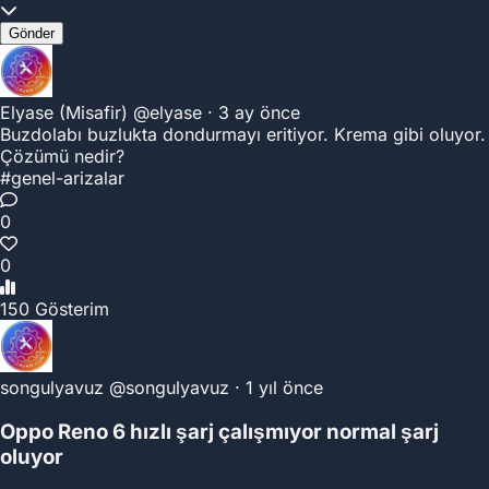
Gönder
Elyase (Misafir)
@elyase
·
3 ay önce
Buzdolabı buzlukta dondurmayı eritiyor. Krema gibi oluyor.
Çözümü nedir?
#genel-arizalar
0
0
150 Gösterim
songulyavuz
@songulyavuz
·
1 yıl önce
Oppo Reno 6 hızlı şarj çalışmıyor normal şarj
oluyor