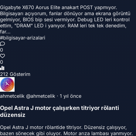
Gigabyte X670 Aorus Elite anakart POST yapmıyor.
Bilgisayarı açıyorum, fanlar dönüyor ama ekrana görüntü
gelmiyor, BIOS bip sesi vermiyor. Debug LED leri kontrol
ettim, "DRAM" LED i yanıyor. RAM leri tek tek denedim,
far...
#bilgisayar-arizalari
0
0
212 Gösterim
ahmetcelik
@ahmetcelik
·
1 yıl önce
Opel Astra J motor çalışırken titriyor rölanti
düzensiz
Opel Astra J motor rölantide titriyor. Düzensiz çalışıyor,
bazen sönecek gibi oluyor. Motor arıza lambası yanmıyor.