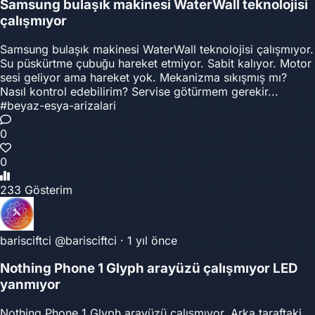
Samsung bulaşık makinesi WaterWall teknolojisi
çalışmıyor
Samsung bulaşık makinesi WaterWall teknolojisi çalışmıyor.
Su püskürtme çubuğu hareket etmiyor. Sabit kalıyor. Motor
sesi geliyor ama hareket yok. Mekanizma sıkışmış mı?
Nasıl kontrol edebilirim? Servise götürmem gerekir...
#beyaz-esya-arizalari
0
0
233 Gösterim
barisciftci
@barisciftci
·
1 yıl önce
Nothing Phone 1 Glyph arayüzü çalışmıyor LED
yanmıyor
Nothing Phone 1 Glyph arayüzü çalışmıyor. Arka taraftaki