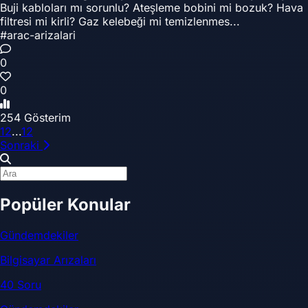
Buji kabloları mı sorunlu? Ateşleme bobini mi bozuk? Hava
filtresi mi kirli? Gaz kelebeği mi temizlenmes...
#arac-arizalari
0
0
254 Gösterim
1
2
...
12
Sonraki
Popüler Konular
Gündemdekiler
Bilgisayar Arızaları
40 Soru