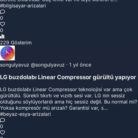
#bilgisayar-arizalari
0
0
229 Gösterim
songulyavuz
@songulyavuz
·
1 yıl önce
LG buzdolabı Linear Compressor gürültü yapıyor
LG buzdolabı Linear Compressor teknolojisi var ama çok
gürültülü. Sürekli tıkırtı ve vızıltı sesi var. LG nin sessiz
olduğunu söylüyorlardı ama hiç sessiz değil. Bu normal mi?
Yoksa kompresör mü arızalı? Garantisi var, s...
#beyaz-esya-arizalari
0