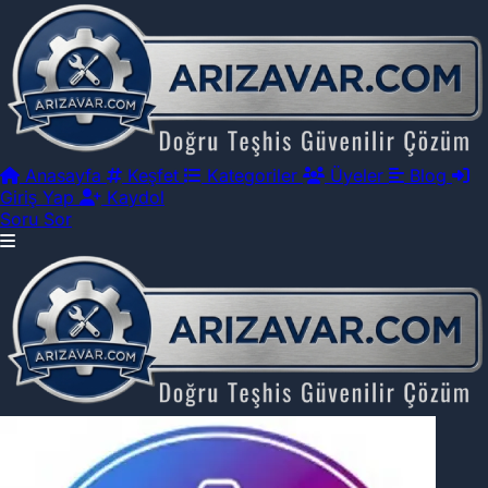
Anasayfa
Keşfet
Kategoriler
Üyeler
Blog
Giriş Yap
Kaydol
Soru Sor