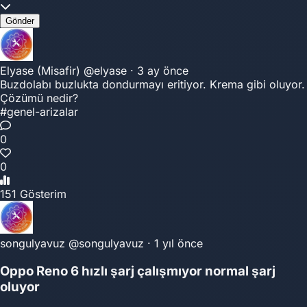
Gönder
Elyase (Misafir)
@elyase
·
3 ay önce
Buzdolabı buzlukta dondurmayı eritiyor. Krema gibi oluyor.
Çözümü nedir?
#genel-arizalar
0
0
151 Gösterim
songulyavuz
@songulyavuz
·
1 yıl önce
Oppo Reno 6 hızlı şarj çalışmıyor normal şarj
oluyor