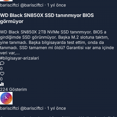
barisciftci
@barisciftci
·
1 yıl önce
WD Black SN850X SSD tanınmıyor BIOS
görmüyor
WD Black SN850X 2TB NVMe SSD tanınmıyor. BIOS a
girdiğimde SSD görünmüyor. Başka M.2 slotuna taktım,
yine tanımadı. Başka bilgisayarda test ettim, onda da
tanımadı. SSD tamamen mi öldü? Garantisi var ama içinde
veri var,...
#bilgisayar-arizalari
0
0
224 Gösterim
barisciftci
@barisciftci
·
1 yıl önce