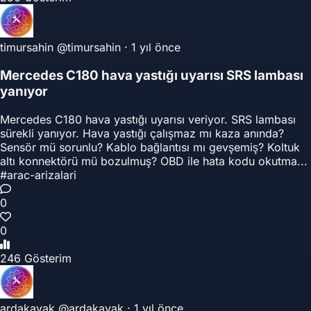
timursahin
@timursahin
·
1 yıl önce
Mercedes C180 hava yastığı uyarısı SRS lambası
yanıyor
Mercedes C180 hava yastığı uyarısı veriyor. SRS lambası
sürekli yanıyor. Hava yastığı çalışmaz mı kaza anında?
Sensör mü sorunlu? Kablo bağlantısı mı gevşemiş? Koltuk
altı konnektörü mü bozulmuş? OBD ile hata kodu okutma...
#arac-arizalari
0
0
246 Gösterim
ardakavak
@ardakavak
·
1 yıl önce