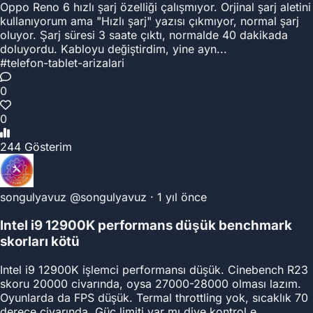
Oppo Reno 6 hızlı şarj özelliği çalışmıyor. Orjinal şarj aletini
kullanıyorum ama "Hızlı şarj" yazısı çıkmıyor, normal şarj
oluyor. Şarj süresi 3 saate çıktı, normalde 40 dakikada
doluyordu. Kabloyu değiştirdim, yine ayn...
#telefon-tablet-arizalari
0
0
244 Gösterim
songulyavuz
@songulyavuz
·
1 yıl önce
Intel i9 12900K performans düşük benchmark
skorları kötü
Intel i9 12900K işlemci performansı düşük. Cinebench R23
skoru 20000 civarında, oysa 27000-28000 olması lazım.
Oyunlarda da FPS düşük. Termal throttling yok, sıcaklık 70
derece civarında. Güç limiti var mı diye kontrol e...