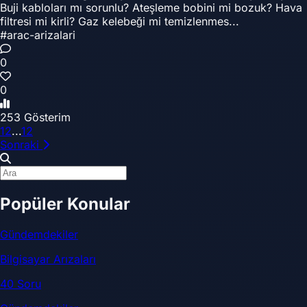
Buji kabloları mı sorunlu? Ateşleme bobini mi bozuk? Hava
filtresi mi kirli? Gaz kelebeği mi temizlenmes...
#arac-arizalari
0
0
253 Gösterim
1
2
...
12
Sonraki
Popüler Konular
Gündemdekiler
Bilgisayar Arızaları
40 Soru