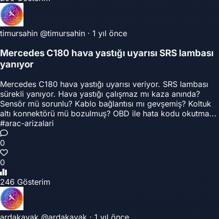
timursahin
@timursahin
·
1 yıl önce
Mercedes C180 hava yastığı uyarısı SRS lambası
yanıyor
Mercedes C180 hava yastığı uyarısı veriyor. SRS lambası
sürekli yanıyor. Hava yastığı çalışmaz mı kaza anında?
Sensör mü sorunlu? Kablo bağlantısı mı gevşemiş? Koltuk
altı konnektörü mü bozulmuş? OBD ile hata kodu okutma...
#arac-arizalari
0
0
246 Gösterim
ardakavak
@ardakavak
·
1 yıl önce