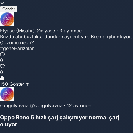
Gönder
Elyase (Misafir)
@elyase
·
3 ay önce
Buzdolabı buzlukta dondurmayı eritiyor. Krema gibi oluyor.
Çözümü nedir?
#genel-arizalar
0
0
150 Gösterim
songulyavuz
@songulyavuz
·
12 ay önce
Oppo Reno 6 hızlı şarj çalışmıyor normal şarj
oluyor