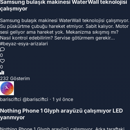
Samsung bulaşık makinesi WaterWall teknolojisi
çalışmıyor
Samsung bulaşık makinesi WaterWall teknolojisi çalışmıyor.
Su püskürtme çubuğu hareket etmiyor. Sabit kalıyor. Motor
sesi geliyor ama hareket yok. Mekanizma sıkışmış mı?
Nasıl kontrol edebilirim? Servise götürmem gerekir...
#beyaz-esya-arizalari
0
0
232 Gösterim
barisciftci
@barisciftci
·
1 yıl önce
Nothing Phone 1 Glyph arayüzü çalışmıyor LED
yanmıyor
Nothing Phone 1 Glyph arayüzü çalışmıyor. Arka taraftaki