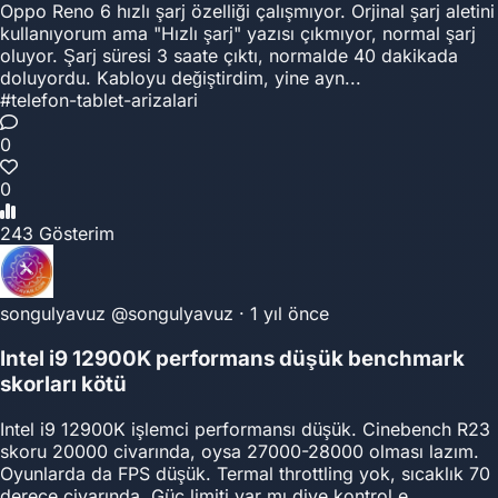
Oppo Reno 6 hızlı şarj özelliği çalışmıyor. Orjinal şarj aletini
kullanıyorum ama "Hızlı şarj" yazısı çıkmıyor, normal şarj
oluyor. Şarj süresi 3 saate çıktı, normalde 40 dakikada
doluyordu. Kabloyu değiştirdim, yine ayn...
#telefon-tablet-arizalari
0
0
243 Gösterim
songulyavuz
@songulyavuz
·
1 yıl önce
Intel i9 12900K performans düşük benchmark
skorları kötü
Intel i9 12900K işlemci performansı düşük. Cinebench R23
skoru 20000 civarında, oysa 27000-28000 olması lazım.
Oyunlarda da FPS düşük. Termal throttling yok, sıcaklık 70
derece civarında. Güç limiti var mı diye kontrol e...