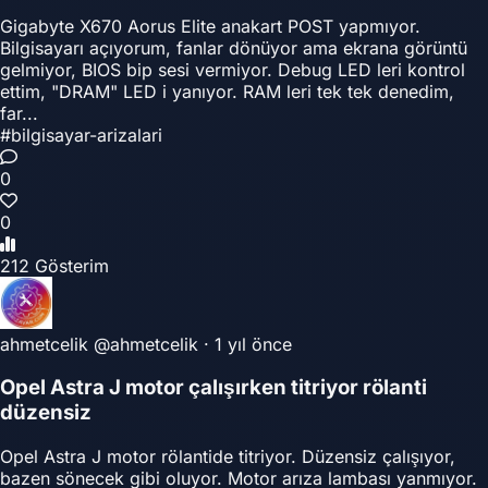
Gigabyte X670 Aorus Elite anakart POST yapmıyor.
Bilgisayarı açıyorum, fanlar dönüyor ama ekrana görüntü
gelmiyor, BIOS bip sesi vermiyor. Debug LED leri kontrol
ettim, "DRAM" LED i yanıyor. RAM leri tek tek denedim,
far...
#bilgisayar-arizalari
0
0
212 Gösterim
ahmetcelik
@ahmetcelik
·
1 yıl önce
Opel Astra J motor çalışırken titriyor rölanti
düzensiz
Opel Astra J motor rölantide titriyor. Düzensiz çalışıyor,
bazen sönecek gibi oluyor. Motor arıza lambası yanmıyor.