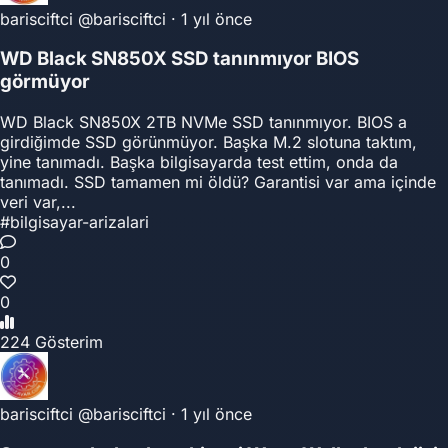
barisciftci
@barisciftci
·
1 yıl önce
WD Black SN850X SSD tanınmıyor BIOS
görmüyor
WD Black SN850X 2TB NVMe SSD tanınmıyor. BIOS a
girdiğimde SSD görünmüyor. Başka M.2 slotuna taktım,
yine tanımadı. Başka bilgisayarda test ettim, onda da
tanımadı. SSD tamamen mi öldü? Garantisi var ama içinde
veri var,...
#bilgisayar-arizalari
0
0
224 Gösterim
barisciftci
@barisciftci
·
1 yıl önce