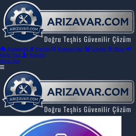
Anasayfa
Keşfet
Kategoriler
Üyeler
Blog
Giriş Yap
Kaydol
Soru Sor