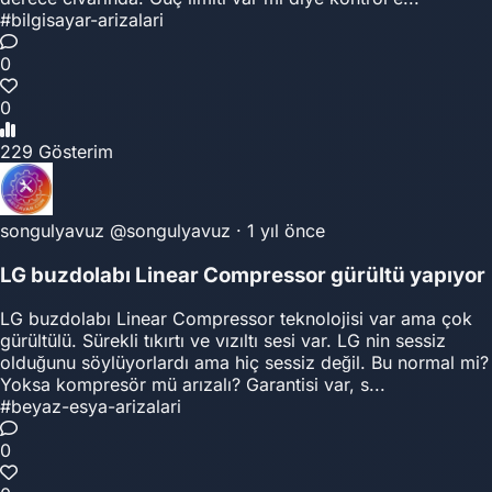
#bilgisayar-arizalari
0
0
229 Gösterim
songulyavuz
@songulyavuz
·
1 yıl önce
LG buzdolabı Linear Compressor gürültü yapıyor
LG buzdolabı Linear Compressor teknolojisi var ama çok
gürültülü. Sürekli tıkırtı ve vızıltı sesi var. LG nin sessiz
olduğunu söylüyorlardı ama hiç sessiz değil. Bu normal mi?
Yoksa kompresör mü arızalı? Garantisi var, s...
#beyaz-esya-arizalari
0