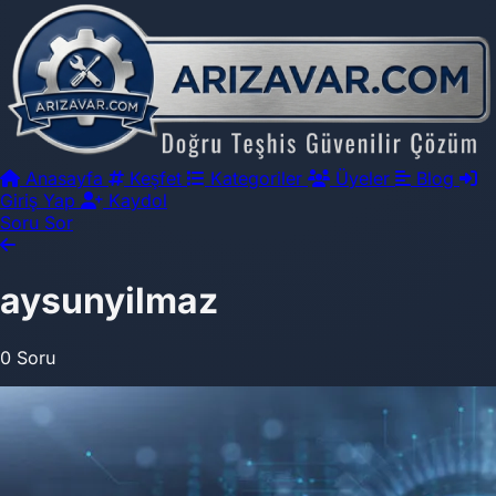
Anasayfa
Keşfet
Kategoriler
Üyeler
Blog
Giriş Yap
Kaydol
Soru Sor
aysunyilmaz
0 Soru