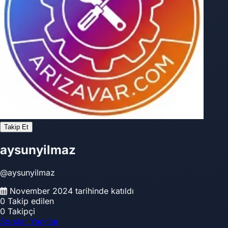
Takip Et
aysunyilmaz
@aysunyilmaz
November 2024 tarihinde katıldı
0
Takip edilen
0
Takipçi
Sorular
Yanıtlar