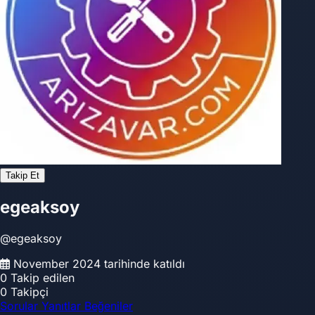
Takip Et
egeaksoy
@egeaksoy
November 2024 tarihinde katıldı
0
Takip edilen
0
Takipçi
Sorular
Yanıtlar
Beğeniler