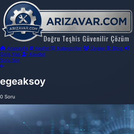
Anasayfa
Keşfet
Kategoriler
Üyeler
Blog
Giriş Yap
Kaydol
Soru Sor
egeaksoy
0 Soru