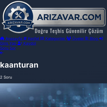
Anasayfa
Keşfet
Kategoriler
Üyeler
Blog
Giriş Yap
Kaydol
Soru Sor
kaanturan
2 Soru