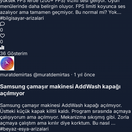
yüksek FPS lerde (200+ FPS) vızıltı sesi geliyor. Oyun
menülerinde daha belirgin oluyor. FPS limiti koyunca ses
azalıyor ama tamamen geçmiyor. Bu normal mi? Yok...
#bilgisayar-arizalari
0
0
36 Gösterim
muratdemirtas
@muratdemirtas
·
1 yıl önce
Samsung çamaşır makinesi AddWash kapağı
açılmıyor
Samsung çamaşır makinesi AddWash kapağı açılmıyor.
Üstteki küçük kapak kilitli kaldı. Program sırasında açmaya
çalışıyorum ama açılmıyor. Mekanizma sıkışmış gibi. Zorla
açmaya çalıştım ama kırılır diye korktum. Bu nasıl ...
#beyaz-esya-arizalari