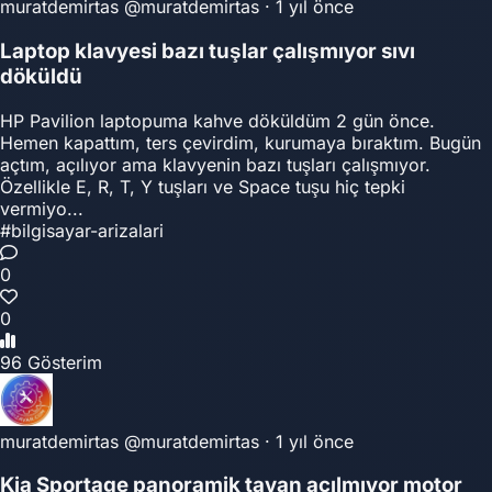
muratdemirtas
@muratdemirtas
·
1 yıl önce
Laptop klavyesi bazı tuşlar çalışmıyor sıvı
döküldü
HP Pavilion laptopuma kahve döküldüm 2 gün önce.
Hemen kapattım, ters çevirdim, kurumaya bıraktım. Bugün
açtım, açılıyor ama klavyenin bazı tuşları çalışmıyor.
Özellikle E, R, T, Y tuşları ve Space tuşu hiç tepki
vermiyo...
#bilgisayar-arizalari
0
0
96 Gösterim
muratdemirtas
@muratdemirtas
·
1 yıl önce
Kia Sportage panoramik tavan açılmıyor motor