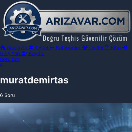
Anasayfa
Keşfet
Kategoriler
Üyeler
Blog
Giriş Yap
Kaydol
Soru Sor
muratdemirtas
6 Soru