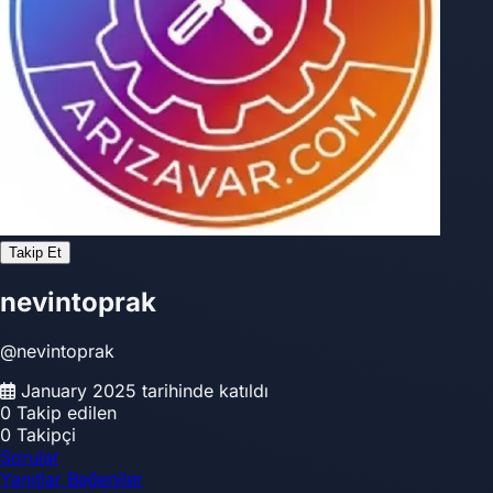
Takip Et
nevintoprak
@nevintoprak
January 2025 tarihinde katıldı
0
Takip edilen
0
Takipçi
Sorular
Yanıtlar
Beğeniler