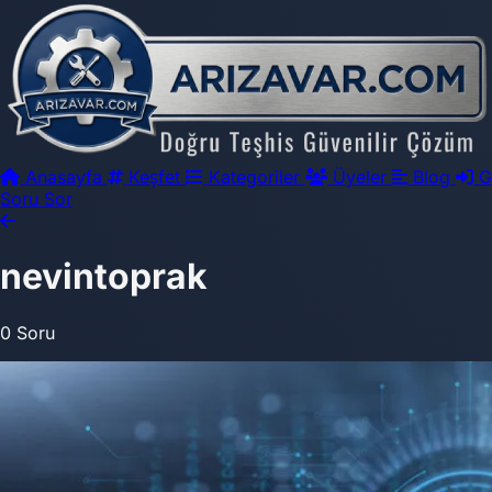
Anasayfa
Keşfet
Kategoriler
Üyeler
Blog
G
Soru Sor
nevintoprak
0 Soru