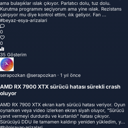
ama bulaşıklar ıslak çıkıyor. Parlatıcı dolu, tuz dolu.
Kurutma programını seçiyorum ama yine ıslak. Rezistans
çalışıyor mu diye kontrol ettim, ılık geliyor. Fan ...
#beyaz-esya-arizalari
0
0
35 Gösterim
serapozkan
@serapozkan
·
1 yıl önce
AMD RX 7900 XTX sürücü hatası sürekli crash
oluyor
AMD RX 7900 XTX ekran kartı sürücü hatası veriyor. Oyun
oynarken veya video izlerken ekran siyah oluyor, "Sürücü
yanıt vermeyi durdurdu ve kurtarıldı" hatası çıkıyor.
Sürücüyü DDU ile tamamen kaldırıp yeniden yükledim, y...
#bilgisayar-arizalari