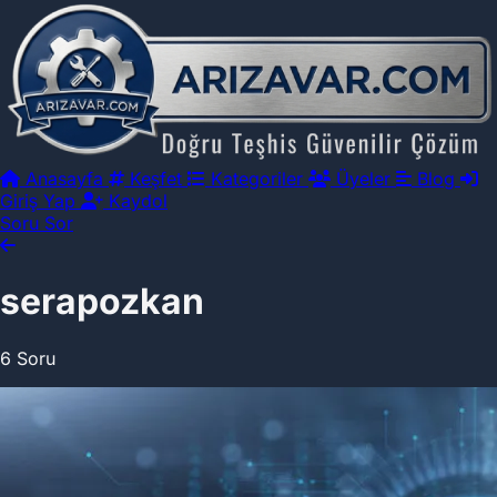
Anasayfa
Keşfet
Kategoriler
Üyeler
Blog
Giriş Yap
Kaydol
Soru Sor
serapozkan
6 Soru