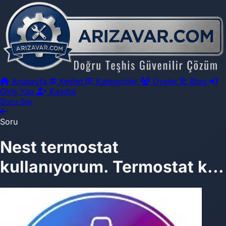
Anasayfa
Keşfet
Kategoriler
Üyeler
Blog
Giriş Yap
Kaydol
Soru Sor
Soru
Nest termostat
kullanıyorum. Termostat k...