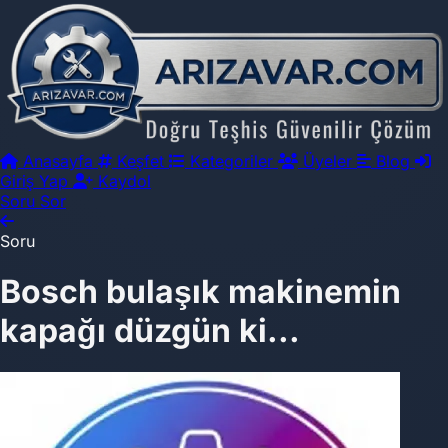
Anasayfa
Keşfet
Kategoriler
Üyeler
Blog
Giriş Yap
Kaydol
Soru Sor
Soru
Bosch bulaşık makinemin
kapağı düzgün ki...