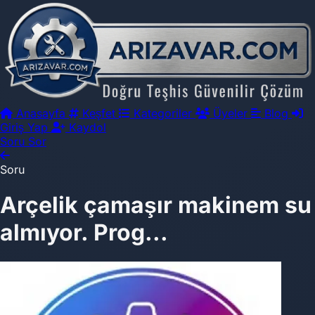
Anasayfa
Keşfet
Kategoriler
Üyeler
Blog
Giriş Yap
Kaydol
Soru Sor
Soru
Arçelik çamaşır makinem su
almıyor. Prog...