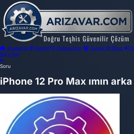
Anasayfa
Keşfet
Kategoriler
Üyeler
Blog
G
Soru Sor
Soru
iPhone 12 Pro Max ımın arka c