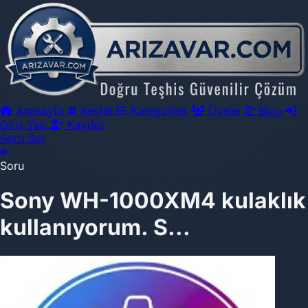
Anasayfa
Keşfet
Kategoriler
Üyeler
Blog
Giriş Yap
Kaydol
Soru Sor
Soru
Sony WH-1000XM4 kulaklık
kullanıyorum. S...