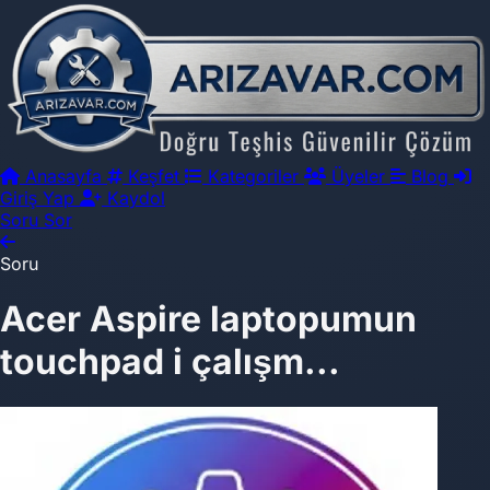
Anasayfa
Keşfet
Kategoriler
Üyeler
Blog
Giriş Yap
Kaydol
Soru Sor
Soru
Acer Aspire laptopumun
touchpad i çalışm...