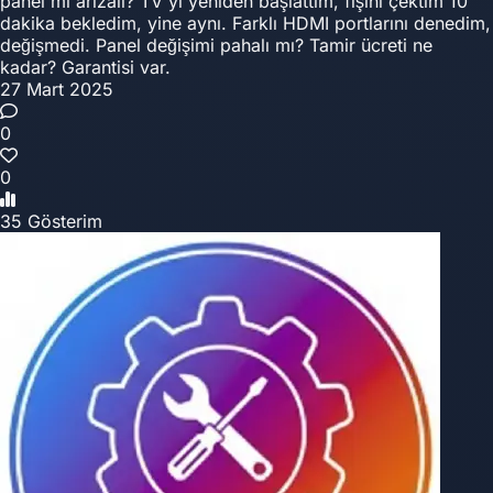
panel mi arızalı? TV yi yeniden başlattım, fişini çektim 10
dakika bekledim, yine aynı. Farklı HDMI portlarını denedim,
değişmedi. Panel değişimi pahalı mı? Tamir ücreti ne
kadar? Garantisi var.
27 Mart 2025
0
0
35 Gösterim