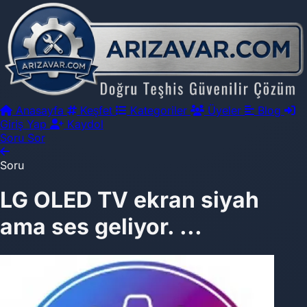
Anasayfa
Keşfet
Kategoriler
Üyeler
Blog
Giriş Yap
Kaydol
Soru Sor
Soru
LG OLED TV ekran siyah
ama ses geliyor. ...