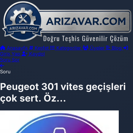
Anasayfa
Keşfet
Kategoriler
Üyeler
Blog
Giriş Yap
Kaydol
Soru Sor
Soru
Peugeot 301 vites geçişleri
çok sert. Öz...