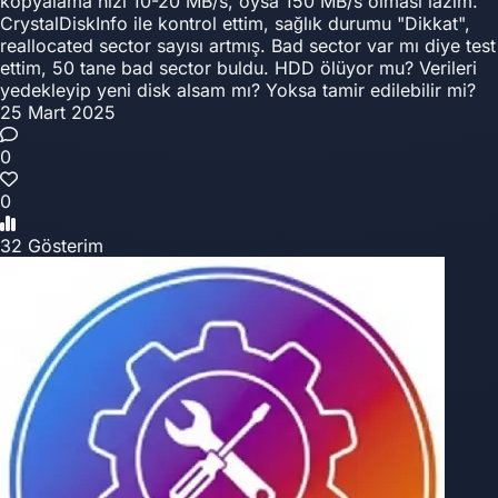
kopyalama hızı 10-20 MB/s, oysa 150 MB/s olması lazım.
CrystalDiskInfo ile kontrol ettim, sağlık durumu "Dikkat",
reallocated sector sayısı artmış. Bad sector var mı diye test
ettim, 50 tane bad sector buldu. HDD ölüyor mu? Verileri
yedekleyip yeni disk alsam mı? Yoksa tamir edilebilir mi?
25 Mart 2025
0
0
32 Gösterim