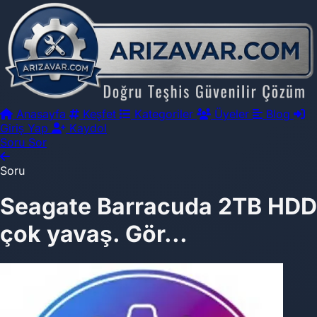
Anasayfa
Keşfet
Kategoriler
Üyeler
Blog
Giriş Yap
Kaydol
Soru Sor
Soru
Seagate Barracuda 2TB HDD
çok yavaş. Gör...