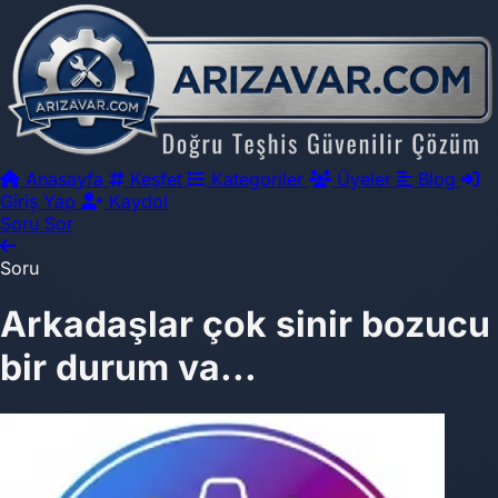
Anasayfa
Keşfet
Kategoriler
Üyeler
Blog
Giriş Yap
Kaydol
Soru Sor
Soru
Arkadaşlar çok sinir bozucu
bir durum va...