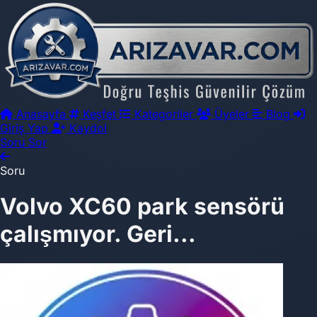
Anasayfa
Keşfet
Kategoriler
Üyeler
Blog
Giriş Yap
Kaydol
Soru Sor
Soru
Volvo XC60 park sensörü
çalışmıyor. Geri...