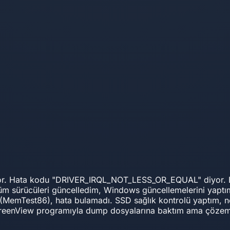
atıyor. Hata kodu "DRIVER_IRQL_NOT_LESS_OR_EQUAL" diyor
Tüm sürücüleri güncelledim, Windows güncellemelerini yapt
MemTest86), hata bulamadı. SSD sağlık kontrolü yaptım, no
creenView programıyla dump dosyalarına baktım ama çözem