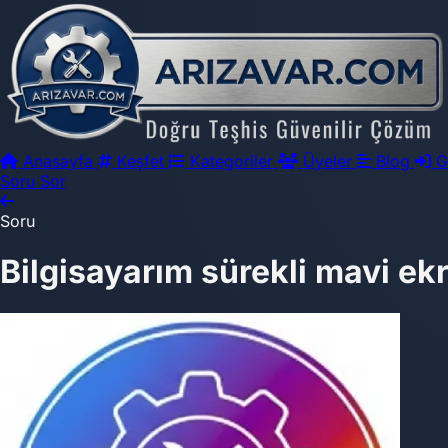
Anasayfa
Keşfet
Kategoriler
Üyeler
Blog
G
Soru Sor
Soru
Bilgisayarım sürekli mavi ekr