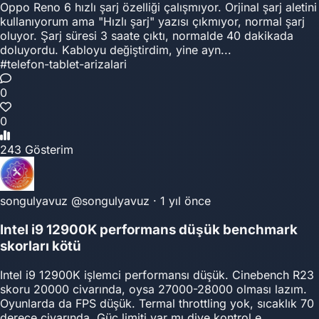
Oppo Reno 6 hızlı şarj özelliği çalışmıyor. Orjinal şarj aletini
kullanıyorum ama "Hızlı şarj" yazısı çıkmıyor, normal şarj
oluyor. Şarj süresi 3 saate çıktı, normalde 40 dakikada
doluyordu. Kabloyu değiştirdim, yine ayn...
#telefon-tablet-arizalari
0
0
243 Gösterim
songulyavuz
@songulyavuz
·
1 yıl önce
Intel i9 12900K performans düşük benchmark
skorları kötü
Intel i9 12900K işlemci performansı düşük. Cinebench R23
skoru 20000 civarında, oysa 27000-28000 olması lazım.
Oyunlarda da FPS düşük. Termal throttling yok, sıcaklık 70
derece civarında. Güç limiti var mı diye kontrol e...