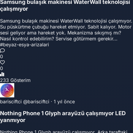
Samsung bulaşık makinesi WaterWall teknolojisi
çalışmıyor
Samsung bulaşık makinesi WaterWall teknolojisi çalışmıyor.
Su püskürtme çubuğu hareket etmiyor. Sabit kalıyor. Motor
sesi geliyor ama hareket yok. Mekanizma sıkışmış mı?
Nasıl kontrol edebilirim? Servise götürmem gerekir...
#beyaz-esya-arizalari
0
0
233 Gösterim
barisciftci
@barisciftci
·
1 yıl önce
Nothing Phone 1 Glyph arayüzü çalışmıyor LED
yanmıyor
Nothing Phone 1 Glyph arayüzü çalışmıyor. Arka taraftaki