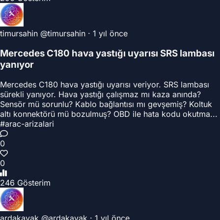
timursahin
@timursahin
·
1 yıl önce
Mercedes C180 hava yastığı uyarısı SRS lambası
yanıyor
Mercedes C180 hava yastığı uyarısı veriyor. SRS lambası
sürekli yanıyor. Hava yastığı çalışmaz mı kaza anında?
Sensör mü sorunlu? Kablo bağlantısı mı gevşemiş? Koltuk
altı konnektörü mü bozulmuş? OBD ile hata kodu okutma...
#arac-arizalari
0
0
246 Gösterim
ardakavak
@ardakavak
·
1 yıl önce