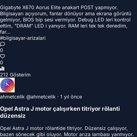
Gigabyte X670 Aorus Elite anakart POST yapmıyor.
Bilgisayarı açıyorum, fanlar dönüyor ama ekrana görüntü
gelmiyor, BIOS bip sesi vermiyor. Debug LED leri kontrol
ettim, "DRAM" LED i yanıyor. RAM leri tek tek denedim,
far...
#bilgisayar-arizalari
0
0
212 Gösterim
ahmetcelik
@ahmetcelik
·
1 yıl önce
Opel Astra J motor çalışırken titriyor rölanti
düzensiz
Opel Astra J motor rölantide titriyor. Düzensiz çalışıyor,
bazen sönecek gibi oluyor. Motor arıza lambası yanmıyor.