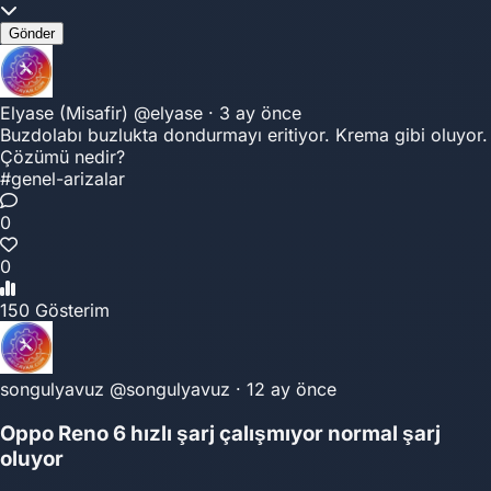
Gönder
Elyase (Misafir)
@elyase
·
3 ay önce
Buzdolabı buzlukta dondurmayı eritiyor. Krema gibi oluyor.
Çözümü nedir?
#genel-arizalar
0
0
150 Gösterim
songulyavuz
@songulyavuz
·
12 ay önce
Oppo Reno 6 hızlı şarj çalışmıyor normal şarj
oluyor