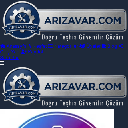
Anasayfa
Keşfet
Kategoriler
Üyeler
Blog
Giriş Yap
Kaydol
Soru Sor