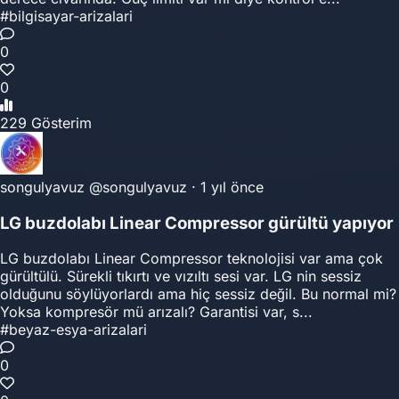
#bilgisayar-arizalari
0
0
229 Gösterim
songulyavuz
@songulyavuz
·
1 yıl önce
LG buzdolabı Linear Compressor gürültü yapıyor
LG buzdolabı Linear Compressor teknolojisi var ama çok
gürültülü. Sürekli tıkırtı ve vızıltı sesi var. LG nin sessiz
olduğunu söylüyorlardı ama hiç sessiz değil. Bu normal mi?
Yoksa kompresör mü arızalı? Garantisi var, s...
#beyaz-esya-arizalari
0