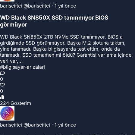
barisciftci
@barisciftci
·
1 yıl önce
WD Black SN850X SSD tanınmıyor BIOS
görmüyor
WD Black SN850X 2TB NVMe SSD tanınmıyor. BIOS a
girdiğimde SSD görünmüyor. Başka M.2 slotuna taktım,
yine tanımadı. Başka bilgisayarda test ettim, onda da
tanımadı. SSD tamamen mi öldü? Garantisi var ama içinde
veri var,...
#bilgisayar-arizalari
0
0
224 Gösterim
barisciftci
@barisciftci
·
1 yıl önce