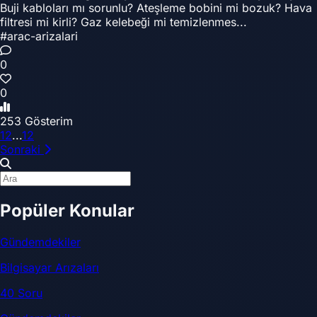
Buji kabloları mı sorunlu? Ateşleme bobini mi bozuk? Hava
filtresi mi kirli? Gaz kelebeği mi temizlenmes...
#arac-arizalari
0
0
253 Gösterim
1
2
...
12
Sonraki
Popüler Konular
Gündemdekiler
Bilgisayar Arızaları
40 Soru