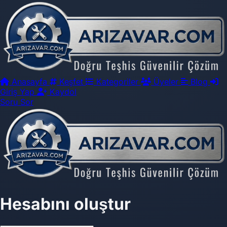
Anasayfa
Keşfet
Kategoriler
Üyeler
Blog
Giriş Yap
Kaydol
Soru Sor
Hesabını oluştur